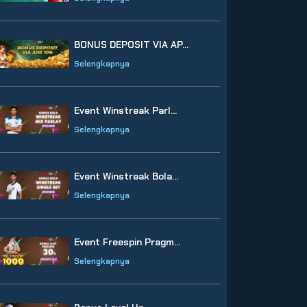
BONUS DEPOSIT VIA AP...
Selengkapnya
Event Winstreak Parl...
Selengkapnya
Event Winstreak Bola...
Selengkapnya
Event Freespin Pragm...
Selengkapnya