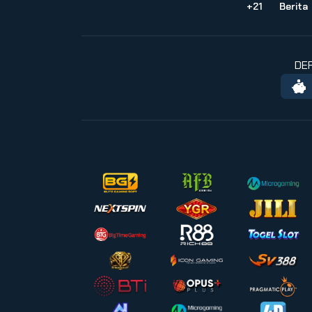
+21
Berita
DE