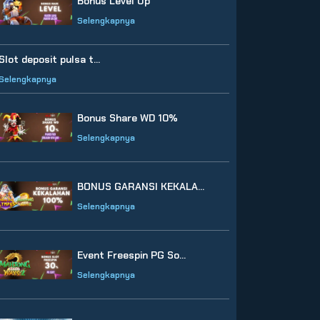
Bonus Level Up
Selengkapnya
Slot deposit pulsa t...
Selengkapnya
Bonus Share WD 10%
Selengkapnya
BONUS GARANSI KEKALA...
Selengkapnya
Event Freespin PG So...
Selengkapnya