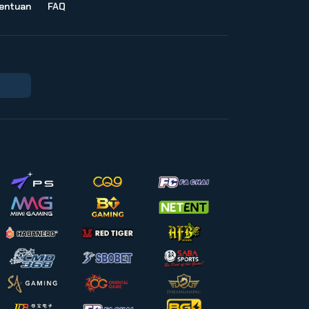
entuan
FAQ