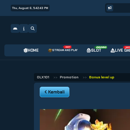
Thu, August 6, 5:42:43 PM
HOME
SLOT
LIVE G
STREAM AND PLAY
OLX101
Promotion
Bonus level up
Kembali