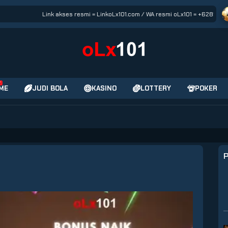
Link akses resmi = LinkoLx101.com / WA resmi oLx101 = +6285967199
AME
JUDI BOLA
KASINO
LOTTERY
POKER
P