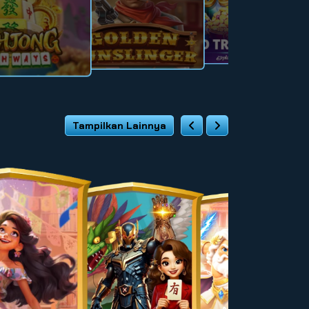
Tampilkan Lainnya