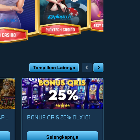
Tampilkan Lainnya
BONUS SLOT 60% SETIAP HARI
BONUS QRIS 25% OLX101
Selengkapnya
Se